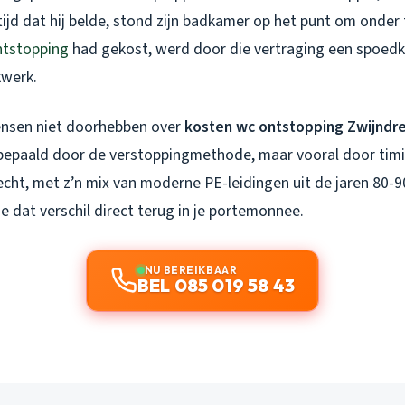
tijd dat hij belde, stond zijn badkamer op het punt om onder 
ntstopping
had gekost, werd door die vertraging een spoedkl
werk.
ensen niet doorhebben over
kosten wc ontstopping Zwijndr
 bepaald door de verstoppingmethode, maar vooral door timi
echt, met z’n mix van moderne PE-leidingen uit de jaren 80-
je dat verschil direct terug in je portemonnee.
NU BEREIKBAAR
BEL 085 019 58 43