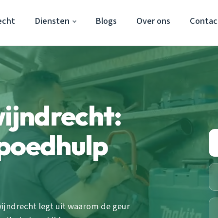
echt
Diensten
Blogs
Over ons
Contac
wijndrecht:
spoedhulp
wijndrecht legt uit waarom de geur