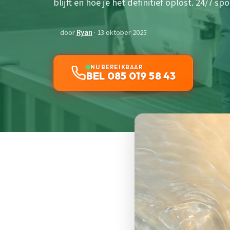
blijft en hoe je het definitief oplost. 24/7 
door
Ryan
· 13 oktober 2025
NU BEREIKBAAR
BEL 085 019 58 43