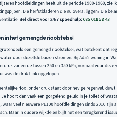
ijzeren hoofdleidingen heeft uit de periode 1900-1960, zie i
ingspijpen. Die herfstbladeren die nu overal liggen? Die bel
entilatie.
Bel direct voor 24/7 spoedhulp:
085 019 58 43
 in het gemengde rioolstelsel
 grotendeels een gemengd rioolstelsel, wat betekent dat re
alwater door dezelfde buizen stromen. Bij Ada’s woning in W
erdruk varieerde tussen 250 en 350 kPa, normaal voor deze wi
ui was de druk flink opgelopen.
ntelijke riool onder druk staat door hevige regenval, duwt 
. Je hoort dan vaak een gorgelend geluid in je toilet of was
waar veel nieuwere PE100 hoofdleidingen sinds 2010 zijn aa
ch. Maar in oudere wijkdelen blijft het een terugkerend issu