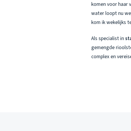
komen voor haar v
water loopt nu wel
kom ik wekelijks t
Als specialist in
st
gemengde rioolste
complex en vereis