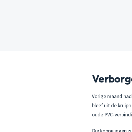
Verborge
Vorige maand had i
bleef uit de krui
oude PVC-verbindi
Die koppelingen z