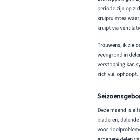
periode zijn op zi
kruipruimtes waar 
kruipt via ventilat
Trouwens, ik zie o
veengrond in dele
verstopping kan s
zich vuil ophoopt.
Seizoensgebon
Deze maand is alt
bladeren, dalende
voor rioolproblem
groenere delen va