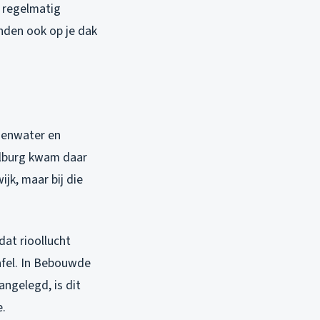
k regelmatig
anden ook op je dak
genwater en
alburg kwam daar
jk, maar bij die
dat rioollucht
tafel. In Bebouwde
ngelegd, is dit
e.