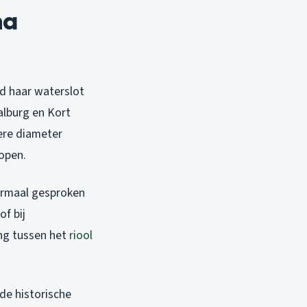
na
ad haar waterslot
Walburg en Kort
ere diameter
open.
ormaal gesproken
of bij
ng tussen het
riool
de historische