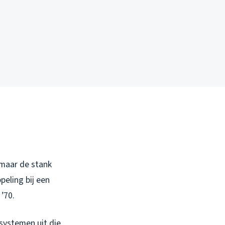
, maar de stank
peling bij een
’70.
systemen uit die