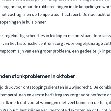
ch nog prima, maar de rubberen ringen in de koppelingen word
het vochtig is en de temperatuur fluctueert. De rioollucht o
ieopeningen je huis binnen.
ok regelmatig scheurtjes in leidingen die ontstaan door verz
n van het historische centrum zorgt voor ongelijkmatige zet
ymptoom zijn van een groter probleem, een gedeeltelijk inge
den stankproblemen in oktober
ijd druk voor ontstoppingsdiensten in Zwijndrecht. De combi
 temperaturen en eerste herfstregens zorgt voor perfecte
en. Ik merk dat vooral woningen met veel bomen in de tuin, 
n Walburg, last krijgen van verstopte dakgoten en ontluchti