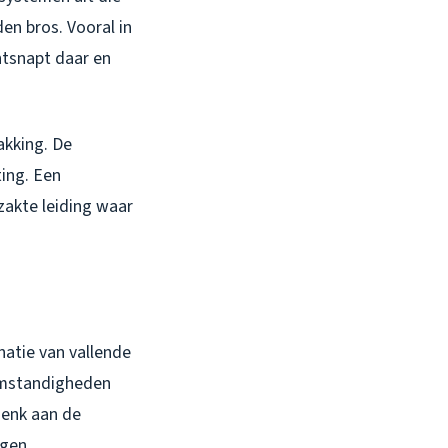
en bros. Vooral in
ntsnapt daar en
akking. De
ting. Een
zakte leiding waar
natie van vallende
 omstandigheden
denk aan de
ngen.