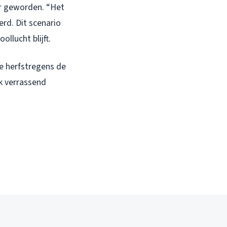
er geworden. “Het
erd. Dit scenario
ollucht blijft.
ste herfstregens de
k verrassend