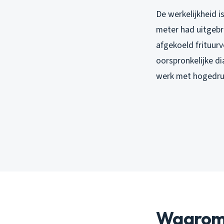
De werkelijkheid i
meter had uitgebre
afgekoeld frituur
oorspronkelijke d
werk met hogedruk 
Waarom 