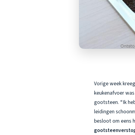
Vorige week kreeg 
keukenafvoer was 
gootsteen. “Ik heb
leidingen schoonma
besloot om eens he
gootsteenverstop