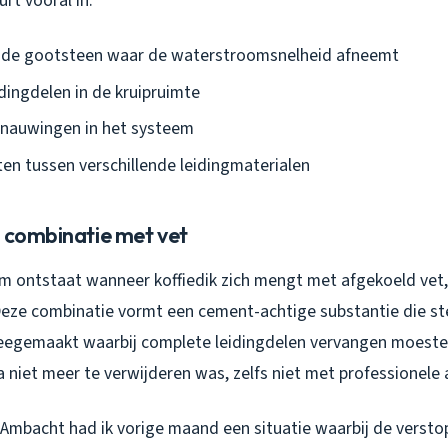
rt vooral in:
r de gootsteen waar de waterstroomsnelheid afneemt
dingdelen in de kruipruimte
rnauwingen in het systeem
n tussen verschillende leidingmaterialen
e combinatie met vet
m ontstaat wanneer koffiedik zich mengt met afgekoeld vet,
Deze combinatie vormt een cement-achtige substantie die st
 meegemaakt waarbij complete leidingdelen vervangen moes
 niet meer te verwijderen was, zelfs niet met professionele 
 Ambacht had ik vorige maand een situatie waarbij de versto