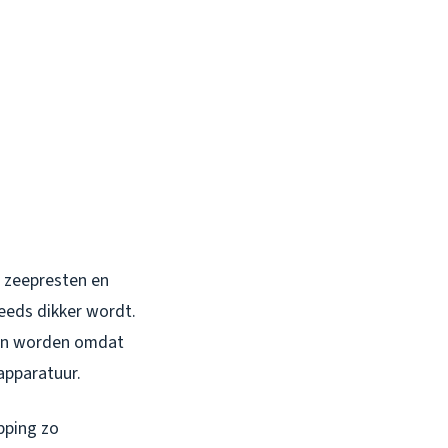
 zeepresten en
eeds dikker wordt.
ten worden omdat
apparatuur.
pping zo