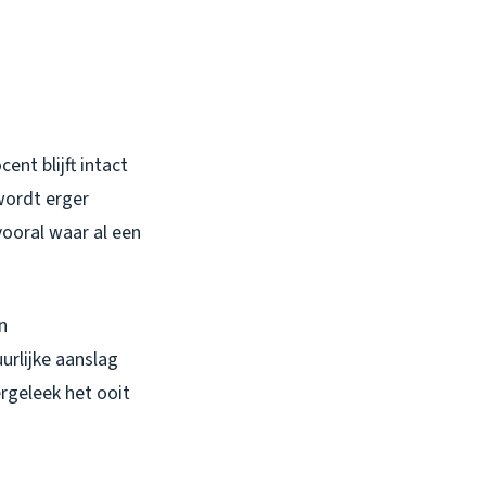
ent blijft intact
wordt erger
vooral waar al een
n
urlijke aanslag
ergeleek het ooit