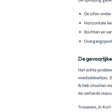
De ophoping gebeu
De sifon onde
Horizontale lei
Bochten en ve
Overgangspunte
De gevaarlijk
Het echte problee
voedseldeeltjes. 
Ik heb situaties
de verharde massa
Trouwens, in Kort