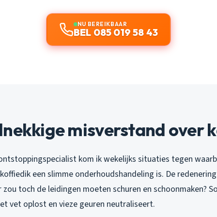
NU BEREIKBAAR
BEL 085 019 58 43
nekkige misverstand over k
s ontstoppingspecialist kom ik wekelijks situaties tegen waar
 koffiedik een slimme onderhoudshandeling is. De redenering l
uur zou toch de leidingen moeten schuren en schoonmaken?
et vet oplost en vieze geuren neutraliseert.