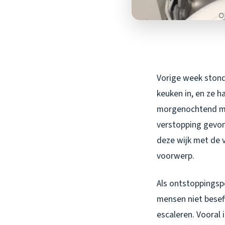
Vorige week stond
keuken in, en ze h
morgenochtend mij
verstopping gevon
deze wijk met de v
voorwerp.
Als ontstoppingspe
mensen niet beseff
escaleren. Vooral