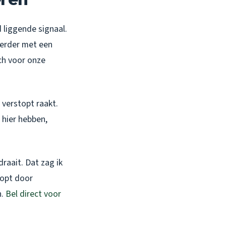
 liggende signaal.
eerder met een
ch voor onze
 verstopt raakt.
 hier hebben,
raait. Dat zag ik
topt door
n.
Bel direct voor