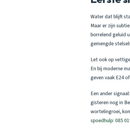
Water dat blijft s
Maar er zijn subt
borrelend geluid 
gemengde stelsels
Let ook op vettige
En bij moderne ma
geven vaak E24 of
Een ander signaal:
gisteren nog in 
wortelingroei, ko
spoedhulp: 085 01