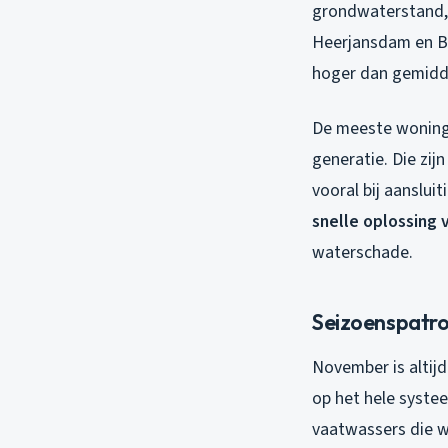
grondwaterstand, e
Heerjansdam en B
hoger dan gemidde
De meeste woninge
generatie. Die zij
vooral bij aanslu
snelle oplossing 
waterschade.
Seizoenspatron
November is altijd
op het hele syste
vaatwassers die w