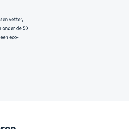
sen vetter,
n onder de 50
lleen eco-
eren