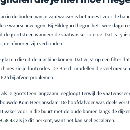
taan in de bodem van je vaatwasser is het meest voor de hand
ielere waarschuwingen. Bij Hildegard begon het twee dagen 
uit de gootsteen wanneer de vaatwasser loosde. Dat is typis
, de afvoeren zijn verbonden.
 glazen die uit de machine komen. Dat wijst op een filter dat
chines zie je foutcodes. De Bosch-modellen die veel mensen
 E25 bij afvoerproblemen.
 als je gootsteen langzaam leegloopt terwijl de vaatwasser d
Bebouwde Kom Heerjansdam. De hoofdafvoer was deels vers
mt vaker voor in die buurt met de oude bomen langs de dijke
9 58 43
als je dit herkent, want het kan snel escaleren.