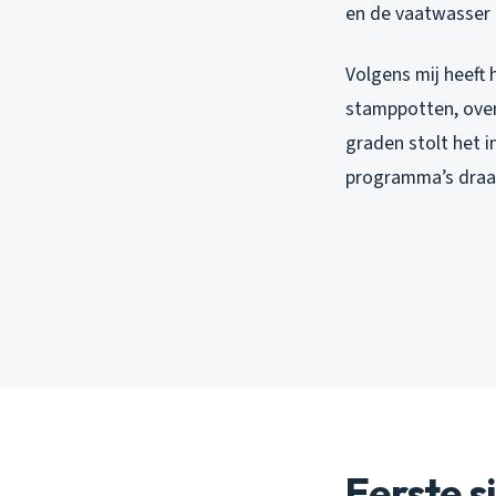
en de vaatwasser k
Volgens mij heeft
stamppotten, oven
graden stolt het in
programma’s draai
Eerste s