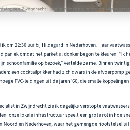
 ik om 22:30 uur bij Hildegard in Nederhoven. Haar vaatwass
ad paniek omdat het parket al donker begon te kleuren. “Ik h
n schoonfamilie op bezoek,” vertelde ze me. Binnen twintig
den: een cocktailprikker had zich dwars in de afvoerpomp ge
roege PVC-leidingen uit de jaren ’60, die smalle koppelingen 
cialist in Zwijndrecht zie ik dagelijks verstopte vaatwassers
en: onze lokale infrastructuur speelt een grote rol in hoe s
 in Noord en Nederhoven, waar het gemengde rioolstelsel uit 