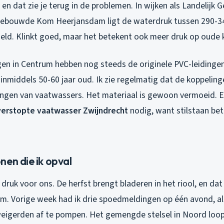
n dat zie je terug in de problemen. In wijken als Landelijk 
ebouwde Kom Heerjansdam ligt de waterdruk tussen 290-340
ld. Klinkt goed, maar het betekent ook meer druk op oude 
n in Centrum hebben nog steeds de originele PVC-leidingen
n inmiddels 50-60 jaar oud. Ik zie regelmatig dat de koppelin
itingen van vaatwassers. Het materiaal is gewoon vermoeid. E
verstopte vaatwasser Zwijndrecht
nodig, want stilstaan be
en die ik opval
 druk voor ons. De herfst brengt bladeren in het riool, en da
em. Vorige week had ik drie spoedmeldingen op één avond, a
eigerden af te pompen. Het gemengde stelsel in Noord loopt